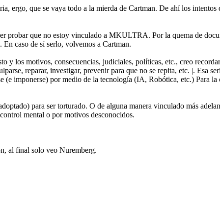
ergo, que se vaya todo a la mierda de Cartman. De ahí los intentos d
 poder probar que no estoy vinculado a MKULTRA. Por la quema de docume
. En caso de sí serlo, volvemos a Cartman.
to y los motivos, consecuencias, judiciales, políticas, etc., creo recor
lparse, reparar, investigar, prevenir para que no se repita, etc. |. Esa se
se (e imponerse) por medio de la tecnología (IA, Robótica, etc.) Para l
adoptado) para ser torturado. O de alguna manera vinculado más adelante
 control mental o por motivos desconocidos.
ón, al final solo veo Nuremberg.